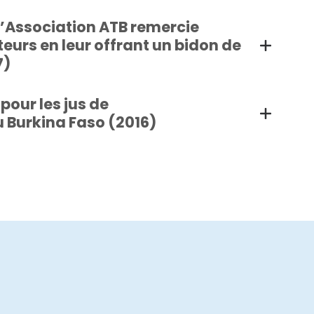
’Association ATB remercie
eurs en leur offrant un bidon de
7)
pour les jus de
au Burkina Faso (2016)