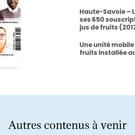
Haute-Savoie – L
ses 650 souscript
VOIR L’ARTICLE
jus de fruits (201
Une unité mobile 
fruits installée 
VOIR L’ARTICLE
VOIR L’ARTICLE
Autres contenus à venir