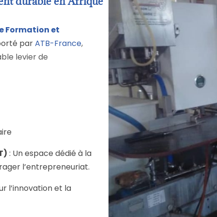
ent durable en Afrique
e Formation et
porté par
ATB-France
,
ble levier de
ire
T)
: Un espace dédié à la
ager l’entrepreneuriat.
r l’innovation et la