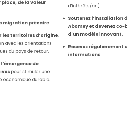
r place, de la valeur
d’intérêts/an)
Soutenez l’installation 
a migration précaire
Abomey et devenez co-b
d’un modèle innovant.
r
les territoires d’origine
,
on avec les orientations
Recevez régulièrement 
es du pays de retour.
informations
r l’émergence de
ives
pour stimuler une
e économique durable.