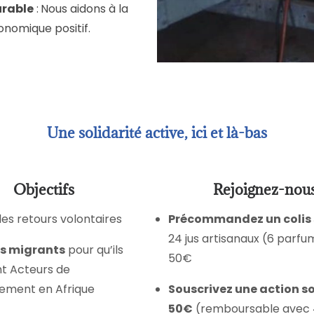
urable
:
Nous aidons à la
nomique positif.
Une solidarité active, ici et là-bas
Objectifs
Rejoignez-nous
les retours volontaires
Précommandez un colis 
24 jus artisanaux (6 parfu
es migrants
pour qu’ils
50€
t Acteurs de
ement en Afrique
Souscrivez une action so
50€
(remboursable avec