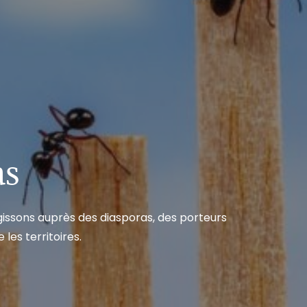
as
issons auprès des diasporas, des porteurs
les territoires.